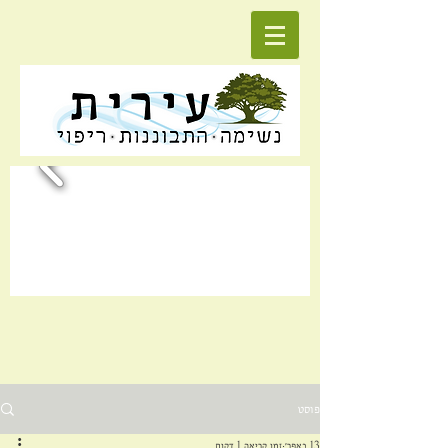
פוסט
13 באפר׳
זמן קריאה 1 דקות