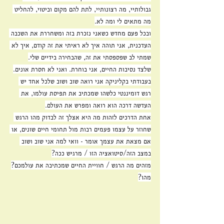
גבולותיי, מה רצונותיי, לתת להם מקום וביטוי, להחליט 
מה מתאים לי ומה לא.
ובכל פעם מחדש כשאני נזכרת בזה ומשחררת את השכבה 
העדכנית, אני תוהה איך לא ראיתי את זה קודם, איך לא 
שמתי לב שפספסתי את זה, שהבחירה בידיים שלי.
שלצד נסיבות החיים, אני בוחרת. ואני לא חסרת אונים.
בעבודתי בקליניקה אני רואה שוב ושוב שלכל אחד יש 
רגש דומיננטי כלשהו שמכתיב את תפיסת עולמו, את 
העדשה דרכה הוא רואה ומפרש את העולם.
אחת הדרכים לזהות מה היא אצלך זה לבדוק מהו הרגש 
שחוזר על עצמו פעמים רבות מול תחומי חיים שונים, או 
אם מצאת את עצמך אומר - וואי למה אני שוב ושוב 
במצב הזה/סיטואציה הזו / מרגיש ככה?
מזהים מה הרגש / חוויית החיים שמכתיבה את עולמכם?
מהו?