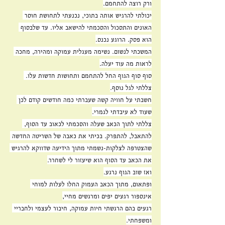
ורק רוצה להתחמם.
יכולתי להרגיש אותה בתוכי, נכנעתי לתחושת חוסר 
האונים והתסכול והסכמתי להישאב אליו. עד שלבסוף 
הוא פסק. הרוגע נכנס.
המשכתי לנשום. נשימה מעגלית עמוקה ומהירה, מחכה 
לראות מה עוד יעלה.
סוף סוף הגוף החל להתחמם ותחושות חדשות עלו. 
צללתי לגל נוסף.
חשבתי על חוויה קשה שעברתי כמה חודשים קודם לכן 
שעוד לא עיבדתי לגמרי.
צללתי לתוך הכאב שעלה והסכמתי לכאוב עד הסוף, 
להתאבל, להתפרק. בכיתי את כאבה של השריטה החדשה 
שהצטרפה לצלקות-נשמתי מתוך הידיעה שדווקא להרגיש 
את הכאב עד הסוף הוא שיעזור לי לשחרר.
ואז שוב הגוף נרגע.
ופתאום, מתוך הכאב העמוק החלו לעלות למוחי 
אינספור רגעים יפים ומרגשים מחיי,
רגעים בהם הרגשתי חיות עמוקה, חיבור לעצמי ולחבריי 
ומשפחתי.