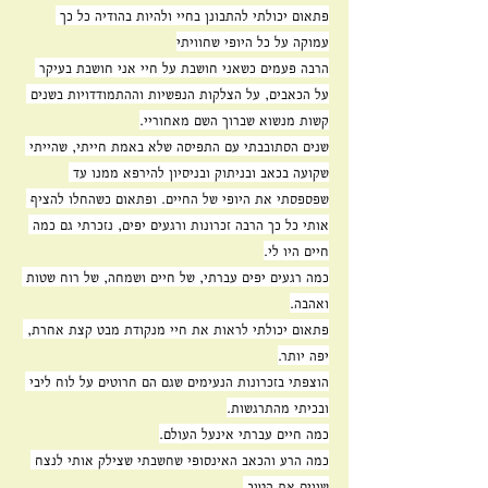
פתאום יכולתי להתבונן בחיי ולהיות בהודיה כל כך 
עמוקה על כל היופי שחוויתי
הרבה פעמים כשאני חושבת על חיי אני חושבת בעיקר 
על הכאבים, על הצלקות הנפשיות וההתמודדויות בשנים 
קשות מנשוא שברוך השם מאחוריי.
שנים הסתובבתי עם התפיסה שלא באמת חייתי, שהייתי 
שקועה בכאב ובניתוק ובניסיון להירפא ממנו עד 
שפספסתי את היופי של החיים. ופתאום כשהחלו להציף 
אותי כל כך הרבה זכרונות ורגעים יפים, נזכרתי גם כמה 
חיים היו לי.
כמה רגעים יפים עברתי, של חיים ושמחה, של רוח שטות 
ואהבה.
פתאום יכולתי לראות את חיי מנקודת מבט קצת אחרת, 
יפה יותר.
הוצפתי בזכרונות הנעימים שגם הם חרוטים על לוח ליבי 
ובכיתי מהתרגשות.
כמה חיים עברתי אינעל העולם.
כמה הרע והכאב האינסופי שחשבתי שצילק אותי לנצח 
שווים את הטוב.