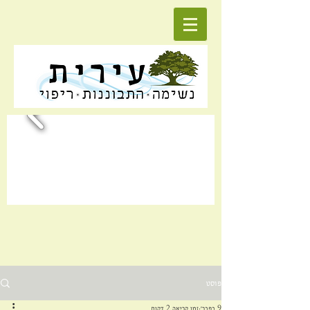
פוסט
9 בפבר׳
זמן קריאה 2 דקות