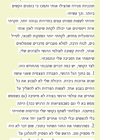
תוכניות מגירה שהצילו אותי ותמכו בי בזמנים הקשים 
ביותר. וכך עשיתי.
חזרתי לעשות ספורט עצים בתדירות גבוהה יותר, חקרתי 
איזה ויטמינים אני יכולה לקחת שיעזרו לאזן אותי 
הורמונלית מחדש, לקחתי יותר הפסקות לפנאי, לטייל 
בים, לנוח הרבה, למלא מצברים מדברים שממלאים 
אותי, להיות קשובה לעולמי הרגשי ולצרכים שלי, 
שיתפתי את הסביבה שלי ונתמכתי.
לצד הקושי, יש כמה דברים שהבנתי מהחודש הזה:
1. גם בתוך הגל הרגשי, העבודה העצמית שאני עושה 
שנים ארוכות ניכרת. היכולת שלי לא לצבוע את כל 
החיים בצבע אחד, לעשות הפרדות ולא להשליך על 
אחרים את עולמי הרגשי בצורה לא מיטיבה (גם כשממש 
ממש בא לי וגם כשבמציאות זה הרגיש ככה) היתה 
במיטבה. הצלחתי לשתף בקושי שלי ובדרמות שחוויתי 
בלי להאשים ובלי לגרור אחרים לדאון יחד איתי.
2. כשהרגשתי את החור השחור בתוכי, שום דבר לא היה 
לי מספיק טוב. הראש שלי לא הפסיק להתלונן על 