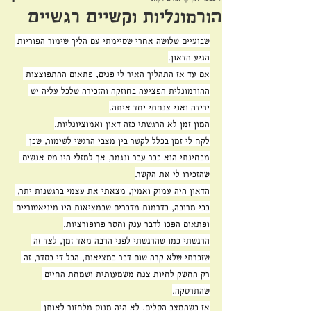
הורמונליות וקשיים רגשיים
שבועיים שלושה אחרי שסיימתי עם הליך שימור הפוריות 
הגיע הדאון.
אם עד אז התהליך האיר לי פנים, פתאום ההתפוצצות 
ההורמונלית הפציעה בחוזקה והזכירה שלכל עליה יש 
ירידה ואני צנחתי יחד איתה.
המון זמן לא הרגשתי כזה דאון ואמוציונליות.
לקח לי זמן בכלל לקשר בין מצבי הרגשי לשימור, שכן 
מבחינתי הוא כבר עבר ונגמר, אך למזלי היו מס אנשים 
שהזכירו לי את הקשר.
הדאון היה עמוק ואמין, מצאתי את עצמי ברגשנות יתר, 
בכי מרובה, בדרמות מדברים שבמציאות היו מיניאטוריים 
ופתאום הפכו לדבר ענק וחסר פרופורציות.
הרגשתי כמו שהרגשתי לפני הרבה מאד זמן, לצד זה 
שזכרתי שלא קרה שום דבר במציאות, הכל די בסדר, זה 
רק החשק לחיות צנח משמעותית ושמחת החיים 
שהתרסקה.
אז כשהמצב הסלים, לא היה מנוס מלחזור לאותן 