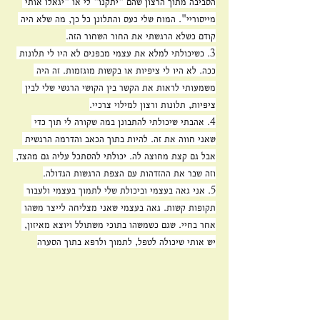
הסביבה מתוך הרצון שהם "יתקנו" לי או "יגאלו אותי 
מייסוריי". המוח שלי כעס והתלונן כל כך, מה שלא היה 
קודם כשלא הרגשתי את החור השחור הזה.
3. כשיכולתי למלא את עצמי מבפנים לא היו לי תלונות 
ככה. לא היו לי ציפיות או בקשות מוגזמות. זה היה 
משמעותי לראות את הקשר בין הקושי הרגשי שלי לבין 
ציפיות, תלונות ורצון למילוי צרכיי.
4. אהבתי שיכולתי להתבונן במה שקורה לי תוך כדי 
שאני חווה את זה. להיות בתוך הכאב והדרמה הרגשית 
אבל גם קצת מחוצה לה. יכולתי להסתכל עליה גם מהצד, 
וזה שבר את ההזדהות עם הצפת הרגשות הגדולה.
5. אני גאה בעצמי וביכולת שלי לתמוך בעצמי ולעבור 
תקופות קשות. גאה בעצמי שאני מצליחה לייצר משהו 
אחר בחיי. שגם כשמשהו בתוכי משתולל ויוצא מאיזון, 
יש אותי שיכולה לטפל, לתמוך ולרפא בתוך הסערה