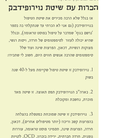
הכרות עם שיטת נוירופידבק
אז בגלל שלא הרבה מכירים את שיטת הטיפול 
בנוירופידבק (גם אני לא הכרתי עד שנתקלתי בה בספר 
'נרשם בגוף' שמדבר על טיפול בפוסט טראומה), ובגלל 
שהיא יכולה לעזור  לסימפטומים של חרדה, ויסות רגשי, 
מצוקות רגשיות, דכאון, הפרעות שינה ועוד שלל 
סימפטומים שהרבה אנשים חווים היום, חשוב לי שתכירו:
1. נוירופידבק זו שיטת טיפול שקיימת מעל ל-40 שנה 
בשוק
2. בארה"ב הנוירופידבק תפס תאוצה. זו שיטה מאד 
מוכרת, נחשבת ומקובלת
3.  נוירופידבק זו שיטה שמוכחת כמטפלת בהצלחה 
בהפרעות קשב וריכוז (יותר מטיפולים אחרים), דכאון, 
חרדה, הפרעות שינה, תסמיני פוסט טראומה, עוררות 
גופנית, חרדה חברתית, ירידה בזכרון, OCD, לקויות 