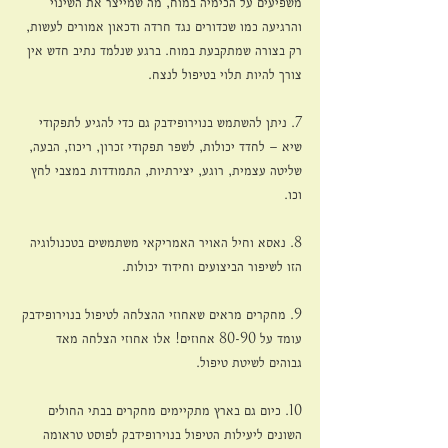
משפיעים על הכימיה במוח, מה שמייצר את השינוי 
והרגיעה כמו שכדורים נגד חרדה ודכאון אמורים לעשות, 
רק בצורה שמתקבעת במוח. ברגע שנלמד נתיב חדש אין 
צורך להיות תלוי בטיפול לנצח. 
7. ניתן להשתמש בנוירופידבק גם כדי להגיע לתפקודי 
שיא – לחדד יכולות, לשפר תפקודי זכרון, ריכוז, הבעה, 
שליטה עצמית, רוגע, יצירתיות, התמודדות במצבי לחץ 
וכו.
8. נאסא וחיל האויר האמריקאי משתמשים בטכנולוגיה 
הזו לשיפור הביצועים וחידוד יכולות. 
9. מחקרים מראים שאחוזי ההצלחה לטיפול בנוירופידבק 
עומד על 80-90 אחוזים! אלו אחוזי הצלחה מאד 
גבוהים לשיטת טיפול.
10. כיום גם בארץ מתקיימים מחקרים בבתי החולים 
השונים ליעילות הטיפול בנוירופידבק לפוסט טראומה 