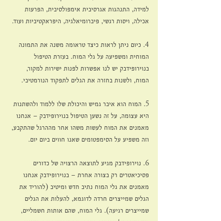
למידה, התנהגות אגרסיבית אימפולסיבית, הפרעות 
אכילה, ויסות רגשי, פיברומיאלגיה, היפראקטיביות ועוד.
4. כיום ניתן לראות כיצד טראומה משנה את התמונה 
המוחית ומשפיעה על גלי המוח. בעזרת הטיפול 
בנוירופידבק יש לנו אפשרות לפנות ישירות למקור, 
המוח, ולשנות בחזרה את הגלים לתפקוד הנורמטיבי.
5. המוח הוא איבר גמיש והיכולת שלו ללמוד ולהשתנות 
היא עצומה, על זה נשען הטיפול בנוירופידבק – אנחנו 
מאמנים את המוח לעשות משהו אחר מההרגל שהתקבע, 
וזה משפיע על הסימפטומים שאנו חווים ביום יום.
6. נוירופידבק מגיע לתוצאה הרצויה של כדורים 
פסיכיאטרים רק בצורה אחרת – בנוירופידבק אנחנו 
מאמנים את גלי המוח נתיב חדש ומיטיב (להוריד את 
הגלים שמייצרים חרדה לדוגמא, להעלות את הגלים 
שמייצרים רגיעה). גלי המוח, שהם אותות חשמליים, 