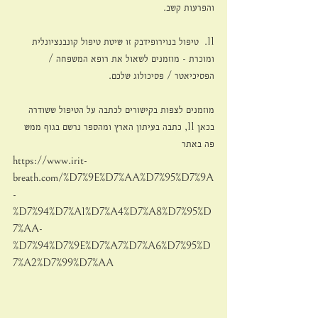
והפרעות קשב.
11.  טיפול בנוירופידבק זו שיטת טיפול קונבנציונלית 
ומוכרת - מוזמנים לשאול את רופא המשפחה / 
הפסיכיאטר / פסיכולוג שלכם. 
מוזמנים לצפות בקישורים לכתבה על הטיפול ששודרה 
בכאן 11, כתבה בעיתון הארץ ומהספר נרשם בגוף ממש 
פה באתר
https://www.irit-
breath.com/%D7%9E%D7%AA%D7%95%D7%9A
-
%D7%94%D7%A1%D7%A4%D7%A8%D7%95%D
7%AA-
%D7%94%D7%9E%D7%A7%D7%A6%D7%95%D
7%A2%D7%99%D7%AA