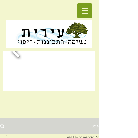
פוסט
27 בפבר׳
זמן קריאה 1 דקות