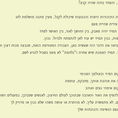
, והפחד בחזה שהיה קבע?
 התזכורות היפות והנוגעות שיכולת לקבל, מעין מתנה מושלמת לחג
עירית שהיית פעם
תמיד יהיה מאבק, בין החושך לאור, בין האושר לפחד
שות, נכון תמיד יש עוד לאן להתפתח ולגדול. נכון.
 נראה את הדבר הזה שעשית כאן, העבודה המטורפת הזאת, שנבעה מכוח רצון וא
. תמיד האמנת שיש אחרת ו"נלחמת" לא מעט בשביל להגיע לשם.
ם הפיזי ובעולמך הפנימי
ה את אוהבת אותך, מחבקת, עוטפת
ם אימהי נעים ואוהב
להפיץ את האור והאהבה שבתוכך לעולם החיצון, לאנשים שסביבך, במעגלים השונ
, לא מתפשרת עליך, לא מוותרת או עושה משהו שלא נכון או מדויק לך
עצם הנשימה והנוכחות שלך