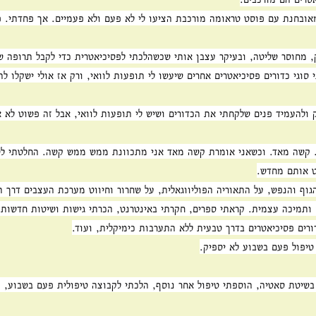
אובחנת עם פוסט טראומה מורכבת הציעו לי לא פעם ולא פעמיים. אך פחדתי. 
, מחוסר שליטה, ובעיקר עצבן אותי שכשהלכתי לפסיכיאטרית כדי לקבל תרופה ש
 סוגי כדורים פסיכיאטרים אחרים שיעשו לי תופעות לוואי, ורק אז אולי ישקלו ל
להעמיד פנים שלקחתי את הכדורים ושיש לי תופעות לוואי, אבל זה פשוט לא א
 קשה מאד. וכשאני אומרת קשה מאד אני מתכוונת ממש ממש קשה. החלטתי לט
ט אותם מחדש.
גוף והנפש, על התאוריה הפוליווגאלית, על שחרור וחיווט מערכת העצבים דרך ת
 ותמיכה עצמית. קראתי ספרים, חקרתי באינטרנט, הכרתי גישות ושיטות חדשות כ
ים פסיכיאטרים בדרך טבעית ללא התערבות כימיקלית, ועוד.
יפול פעם בשבוע לא יספיק.
בשיטת סאטיה, הוספתי טיפול אחר נוסף, הלכתי לקבוצה טיפולית פעם בשבוע, 