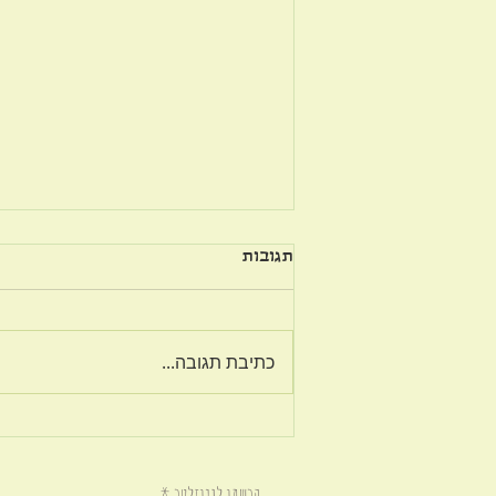
תגובות
כתיבת תגובה...
אם אתה לא יודע להיות מרוצה
עכשיו, אתה לא תדע להיות
מרוצה גם בהמשך.
הרשמו לניוזלטר