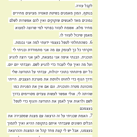
לקבל עזרה.
בנוסף, המון מאמנים בשיטת סאטיה מציעים מחירים 
נמוכים מאד לאנשים שזקוקים ואין להם אפשרות לשלם 
מחיר מלא. אשמח לעזור בפרטי למי שרוצה למצוא 
מאמן שיכול לעזור לו.
6. כשהתחלתי לטפל בעצמי ידעתי למה אני נכנסת. 
חקרתי כל כך לעומק עם מה אני מתמודדת ובניתי לי 
תוכנית. הבנתי איפה אני נמצאת, לאן אני רוצה להגיע 
ועל מה ואיך עלי לעבוד כדי להגיע לשם. ועבדתי יום יום. 
כל יום פיתחתי בתוכי יכולות, עבדתי על התודעה שלי 
ודרך הגוף כדי לחווט ולווסת את מערכת העצבים. הייתי 
מוכוונת מטרה ותוכנית. וגם אם אין את הפניות כמו 
שהיתה לי, אולי אפשר לעשות צעדים מסויימים בדרך 
לשם ולראות איך לאמן את התודעה והגוף כדי לטפל 
בעצמכם
7. האמת שבניתי על זה הרצאה עם מצגת שמסבירה את 
הכלים השונים שעבדתי איתם בתקופה ההיא ואיך לתמוך 
בעצמנו, אבל יש לי קצת פחד קהל אז המצגת וההרצאה 