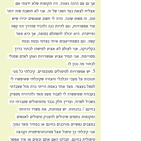
אך גם עם הרבה גאווה. היו תקופות שלא ידעתי אם 
אצליח לצאת בצד השני של זה. אני לא חושבת שזה יותר 
טוב, זה פשוט שונה. והיה לי חשוב שאנשים יכירו שיש 
עוד אפשרויות, וגם להיות כנה ולהגיד שהדרך הזו קשה 
ומייסרת. היא יכולה להשתלם בסופה, אך היא מאד 
קשה. וגם כשמתייעצים איתי בפרטי ובטח ובטח 
בקליניקה, אני לעולם לא אציע למישהו לבחור בדרך 
מסויימת. אני תמיד אציע אפשרויות ואתן לאדם שמולי 
לבחור מה נכון לו.
5. יש אפשרויות לטיפולים מסובסדים. קיבלתי כל מני 
תגובות על מצבי הכלכלי והעזרה שקיבלתי שאיפשרו לי 
לטפל בעצמי. מצד אחד באמת הייתי ברת מזל שעבדתי 
בעבודה שאיפשרה לי לעבוד מעט מאד ולהרוויח מספיק 
בשביל לשרוד, ועדיין חלק נכבד מהטיפולים שעברתי היו 
בחינם / בהנחות. יש עמותות, את משרד הרווחה 
ומקומות נוספים שיכולים להעניק טיפולים לאנשים 
במצבים נפשיים מורכבים בחינם או במחיר מאד נמוך. 
אני קיבלתי כך טיפול אצל פסיכותרפיסטית וקבוצה 
טיפולית בחינם. תבדקו האם אתם זכאים או איך אפשר 