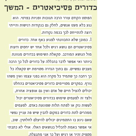
כדורים פסיכיאטרים - המשך
הפוסט הקודם עורר הרבה תגובות ופניות בפרטי. הוא 
נגע בלא מעט אנשים, לחלק גם בנקודות רגישות והייתי 
רוצה להתייחס לכך בכמה נקודות.
1. כמובן שלא התכוונתי לפגוע באף אחד. כדורים 
פסיכיאטרים הם נושא רגיש ולכל אחד יש יחסים ודעות 
מול הנושא המורכב. סקאלת השימוש בכדורים מגוונת 
ביותר ואי אפשר לדבר בהכללה על כדורים לכל כך הרבה 
מצבים נפשיים. גם בתוך הגדרה מסוימת יש סקאלה כל 
כך רחבה כך שתמיד כל מקרה הוא בפני עצמו ואין משהו 
גורף. במקרים מסויימים כדורים פסיכיאטרים בהחלט 
יכולים להציל חיים של אדם ואין גם אופציה אחרת, 
ולצד זה לפעמים שימוש בכדורים פסיכיאטרים יכול 
לעשות נזק או לפתח תלות שפוגעת באדם. לפעמים 
ממהרים לתת כדורים במקום להבין שיש פה עניין נפשי 
שאם ניגע בו התסמינים יכולים להיעלם לחלוטין. שוב, 
אי אפשר באמת להכליל בנושאים האלו. אולי לא כתבתי 
מספיק זהיר או רגיש ועל כך אני מתנצלת.