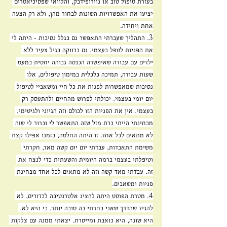
בעזרת טיפול טוב או נוירופידבק, והלוואי שפסיכיאטרים 
יציעו את האפשרויות השונות לבחור מהן, ולא רק הצעה 
אחת ויחידה.
3. התהליך שעברתי התאפשר גם בגלל נסיבות - היתה לי 
את הפניות לטפל בעצמי. גם כרווקה בגיל צעיר ללא 
ילדים עם עבודה שאיפשרה הכנסה גבוהה יחסית במעט 
שעות עבודה, תמיכה כלכלית במימון טיפולים, אלו 
נסיבות שמאפשרות לפנות את כל חיי ומשאביי לטיפול 
יום יומי בעצמי. יכולתי לפרוש מהחיים ולהתעסק רק 
בעצמי. אין את הפניות הזו לכולם וזה הגיוני ולגיטימי, 
מבחינתי הייתי ברת מזל שזה התאפשר לי וברור לי שזה 
לא מתאים לכל אחד. זו היתה החלטה, בזמנו אפילו קצת 
משימת התאבדות, עבדתי יום יום קשה מאד, חקרתי 
וטיפלתי בעצמי ברמה היומית והשעתית כדי לנצח את 
זה. עבדתי מאד קשה וזה לא מתאים לכל אחד מבחינת 
פניות ומשאבים.
4. מטרת הפוסט היתה להציג אלטרנטיבה לכדורים, לא 
להגיד שהדרך שאני בחרתי בה טובה יותר, כי היא לא. 
היא שונה, היא כואבת ומייסרת. יצאתי ממנה עם צלקות 