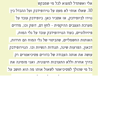
אלי ואשתדל למצוא לכל מי שמבקש
10. שאלו אותי לא מעט על נוירופידבק ועל ההבדל בין 
נוירו לביופידבק, אז אסביר כאן. ביופידבק עובד על 
מערכת העצבים ההיקפית - לחץ דם, דופק וכו, מדדים 
פיזיולוגיים, בעוד הנוירופידבק עובד על גלי המוח, 
האותות החשמליים, שהביטוי של גלי המוח הם חרדות, 
דכאון, הפרעות שינה, תנודות רגשיות וכו. הנוירופידבק 
עושה את אותה העבודה של כדורים פסיכיאטרים רק 
בדרך אחרת וללא התערבות חיצונית. ואני מזמינה את 
כל מי שהולך לפסיכיאטר לשאול אותו מה הוא חושב על 
נוירופידבק. עד כה, כל מטופל ששאל את הפסיכיאטר 
שלו המליצו להם לנסות. אל תאמינו לי, תבדקו, תחקרו, 
ואולי זה יתמוך ויעזור לכם.
11. תודה לכם על התגובות וההודעות בפרטי והשיתופים. 
ריגשתם אותי מאד. תמיד משמח לראות כמה אנשים 
רוצים לעשות לעצמם טוב, גם אם הם לא יודעים עדיין 
איך. וזה מרגש לראות את הצעדים והגישושים ואת מסע 
החיפוש. בהצלחה לכל מי שמחפש את הדרך שלו