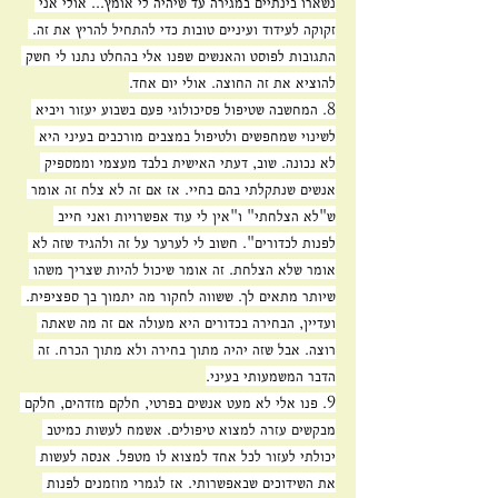
נשארו בינתיים במגירה עד שיהיה לי אומץ... אולי אני 
זקוקה לעידוד ועיניים טובות כדי להתחיל להריץ את זה. 
התגובות לפוסט והאנשים שפנו אלי בהחלט נתנו לי חשק 
להוציא את זה החוצה. אולי יום אחד.
8. המחשבה שטיפול פסיכולוגי פעם בשבוע יעזור ויביא 
לשינוי שמחפשים ולטיפול במצבים מורכבים בעיני היא 
לא נכונה. שוב, דעתי האישית בלבד מעצמי וממספיק 
אנשים שנתקלתי בהם בחיי. אז אם זה לא צלח זה אומר 
ש"לא הצלחתי" ו"אין לי עוד אפשרויות ואני חייב 
לפנות לכדורים". חשוב לי לערער על זה ולהגיד שזה לא 
אומר שלא הצלחת. זה אומר שיכול להיות שצריך משהו 
שיותר מתאים לך. ששווה לחקור מה יתמוך בך ספציפית. 
ועדיין, הבחירה בכדורים היא מעולה אם זה מה שאתה 
רוצה. אבל שזה יהיה מתוך בחירה ולא מתוך הכרח. זה 
הדבר המשמעותי בעיני.
9. פנו אלי לא מעט אנשים בפרטי, חלקם מזדהים, חלקם 
מבקשים עזרה למצוא טיפולים. אשמח לעשות כמיטב 
יכולתי לעזור לכל אחד למצוא לו מטפל. אנסה לעשות 
את השידוכים שבאפשרותי. אז לגמרי מוזמנים לפנות 