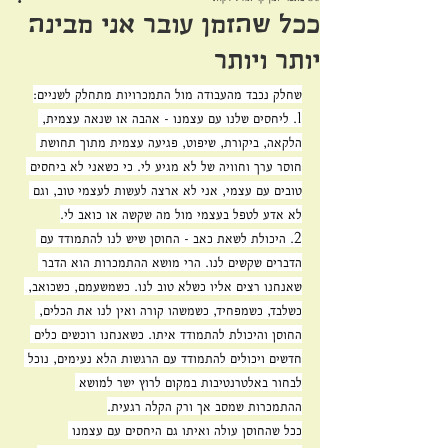
ככל שהזמן עובר אני מבינה
יותר ויותר
שחלק נכבד מהעבודה מול התמכרויות מתחלק לשניים:
1. ליחסים שלנו עם עצמנו - אהבה או שנאה עצמית, 
הלקאה, ביקורת, שיפוט, פגיעה עצמית מתוך תחושת 
חוסר ערך וחוויה של לא מגיע לי. כי כשאני לא ביחסים 
טובים עם עצמי, אני לא ארצה לעשות לעצמי טוב, וגם 
לא אדע לטפל בעצמי מול מה שקשה או כואב לי.
2. היכולת לשאת כאב - החוסן שיש לנו להתמודד עם 
הדברים שקשים לנו. הרי מושא ההתמכרות הוא הדבר 
שאנחנו רצים אליו כשלא טוב לנו. כשמשעמם, כשכואב, 
כשלבד, כשמפחיד, כשמשהו קורה ואין לנו את הכלים, 
החוסן והיכולת להתמודד איתו. כשאנחנו רוכשים כלים 
חדשים ויכולים להתמודד עם הרגשות הלא נעימים, נוכל 
לבחור באלטרנטיבות במקום לרוץ ישר למושא 
ההתמכרות שמסב אך ורק הקלה רגעית.
ככל שהחוסן עולה ואיתו גם היחסים עם עצמנו 