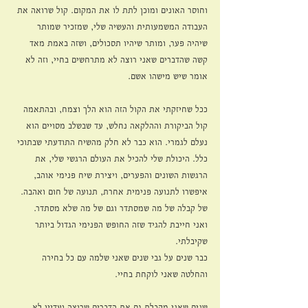
וחוסר האונים ומוכן לתת לו את המקום. קול שרואה את 
העבודה המשמעותית והעשיה שלי, שמזכיר שמותר 
שיהיה פער, ומותר שיהיו תסכולים, ושזה באמת מאד 
קשה שהדברים שאני רוצה לא מתרחשים בחיי, וזה לא 
אומר שיש מישהו אשם.
ככל שחיזקתי את הקול הזה הוא הלך וצמח, ובהתאמה 
קול הביקורת וההלקאה נחלש, עד שבשלב מסויים הוא 
נעלם לגמרי. הוא כבר לא חלק מהשיח התודעתי שבתוכי 
כלל. היכולת שלי להכיל את העולם הרגשי שלי, את 
הרגשות השונים והפערים, ויצירת שיח פנימי אוהב, 
איפשרו לתנועה פנימית אחרת, תנועה של חום ואהבה. 
של קבלה של מה שמסתדר וגם של מה שלא מסתדר.
ואני חייבת להגיד שזה החופש הפנימי הגדול ביותר 
שקיבלתי.
כבר שנים על גבי שנים שאני שלמה עם כל בחירה 
והחלטה שאני לוקחת בחיי.
שנים שאני מקבלת גם את הדברים שרוצה ועדיין לא 