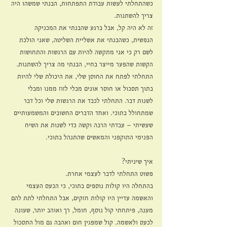
כשהתחלתי לעשות עבודת התפתחות, הבנתי שמשהו היה 
צריך להשתנות.
זה לא היה קל, אבל ברגע שהבנתי את המכניקה 
הנפשית, כשהבנתי את אשליית השליטה, שאני הולכת 
לשם רק כי אני מתקשה להיות עם הרגשות והתחושות 
הקשות שהפער מייצר בחיי, הבנתי מה צריך להשתנות. 
התחלתי לפתח את החוסן שלי, את היכולת שלי להיות 
בתוך תסכול או חוסר אונים מבלי לזוז ממנו ומבלי 
לשנות דבר. התחלתי לכבד את הרגשות שלי וכל דבר 
שמתחולל בתוכי. ואחד הדברים החשובים והמשמעותיים 
שעשיתי – עבדתי הרבה וקשה כדי לשנות את השיח 
הפנימי התוקפני והמאשים שהתנהל בתוכי.
איך שיניתי?
פשוט התחלתי לדבר לעצמי אחרת.
בהתחלה היו קולות נוספים בתוכי, כי הכעס העצמי 
והאשמה עדיין היו קולות חזקים, אבל התחלתי לתת להם 
מענה, פיתחתי קול נוסף, חומל, רך ואוהב יותר, שעונה 
לכעס ולאשמה. קול שמפגין חום ואהבה גם מול התסכול 