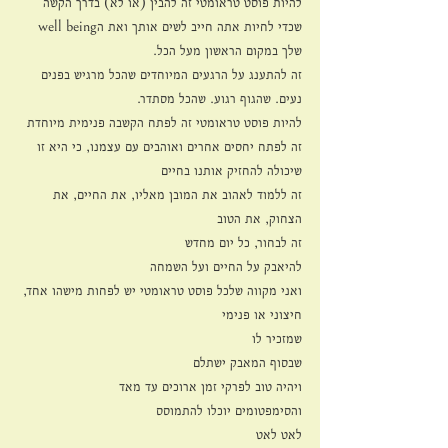
להיות פוסט טראומטי זה להבין (או לא) בדרך הקשה 
שכדי לחיות אתה חייב לשים אותך ואת הwell being 
שלך במקום הראשון מעל הכל.
זה להתענג על הרגעים המיוחדים שהכל מרגיש בפנים 
נעים. שהגוף רגוע. שהכל מסתדר.
להיות פוסט טראומטי זה לפתח הקשבה פנימית מיוחדת
זה לפתח יחסים אחרים ואוהבים עם עצמנו, כי היא זו 
שיכולה להחזיק אותנו בחיים
זה ללמוד לאהוב את המובן מאליו, את החיים, את 
הצחוק, את הטוב
זה לבחור, כל יום מחדש
להיאבק על החיים ועל השמחה
ואני מקווה שלכל פוסט טראומטי יש לפחות מישהו אחד, 
חיצוני או פנימי
שמזכיר לו
שבסוף המאבק ישתלם
ויהיה טוב לפרקי זמן ארוכים עד מאד
והסימפטומים יוכלו להתמוסס
לאט לאט