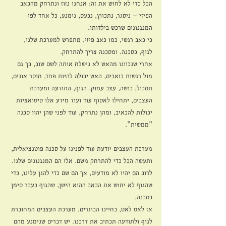
הכל כדי לא לחוש את זה: אנחנו נזוז ונתרחק מהכאב 
הפיזי – ניסגר, נתכווץ, נכעס, נימנע, כל אחד לפי 
המנגנונים שרכש בילדותו.
כי כאב רגשי, כמו כאב פיזי, מתפרש למערכת שלנו, 
לגוף, כסכנה. ומסכנה צריך להתרחק.
אחרי שנכוונו מהאש לא נישלח אותה לשם שוב, כך גם 
מול רגשות כואבים, האש יכולה להיות פחד, חוסר אונים, 
תסכול, בושה, עצב עמוק. הגוף, התודעה ומערכת 
העצבים, יתחילו לאסוף עוד ועוד מידע אלו סיטואציות 
יכולות להכאיב, ומהן נתרחק, עוד לפני שהן יהוו סכנה 
"ממשית".
מערכת העצבים יודעת עוד לפנינו על סכנה פוטנציאלית, 
ותעשה הכל כדי להתרחק משם. אלו הם המנגנונים שלנו. 
לרוב הם יהיו לא מודעים, אך הם שם כדי להגן עלינו, כדי 
שהגוף לא יחוש את הכאב ההוא הישן, שהגוף בעבר סימן 
כסכנה.
אז לאט לאט, בחיינו הבוגרים, מערכת העצבים המחוברת 
לגוף ולתודעה תכתיב את דרכנו. יש דברים שנימנע מהם 