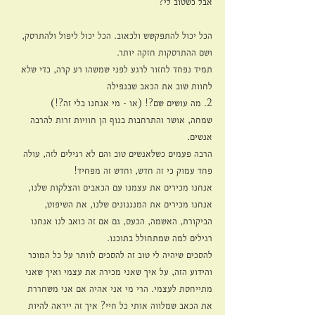
אבל כשטוב לי?
הכל יכול להתפקשש ולכאוב. הכל יכול ליפול ולהתרסק, 
ושם ההתרסקות חזקה יותר.
תמיד נפחד לחזור לרגע לפני שמשהו רע קרה, כדי שלא 
לחוות שוב את הכאב שבנפילה
2. מה עושים שם?! (או - מי אנחנו בלי זה?!)
שמחה, אושר והתרחבות בגוף הן חוויות זרות להרבה 
אנשים.
הרבה פעמים כשלאנשים טוב והם לא רגילים לזה, עולה 
פחד עמוק כי זה חדש, וחדש זה מפחיד!
אנחנו מכירים את עצמנו עם הכאבים והצלקות שלנו, 
אנחנו מכירים את המנגנונים שלנו, את השיפוט, 
הביקורת, האשמה, הכעס, גם אם זה כואב לנו אנחנו 
רגילים למה שמתחולל בתוכנו.
להסכים שיהיה לי טוב זה להסכים לוותר על כל המוכר 
והידוע הזה, על איך שאני מכירה את עצמי ואיך שאני 
מתייחסת לעצמי. הרי מי אני אהיה אם אני משחררת 
את הכאב שמלווה אותי כל חיי? איך זה ייראה להיות 