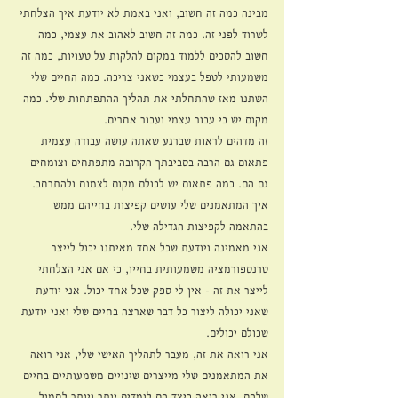
מבינה כמה זה חשוב, ואני באמת לא יודעת איך הצלחתי 
לשרוד לפני זה. כמה זה חשוב לאהוב את עצמי, כמה 
חשוב להסכים ללמוד במקום להלקות על טעויות, כמה זה 
משמעותי לטפל בעצמי כשאני צריכה. כמה החיים שלי 
השתנו מאז שהתחלתי את תהליך ההתפתחות שלי. כמה 
מקום יש בי עבור עצמי ועבור אחרים.
זה מדהים לראות שברגע שאתה עושה עבודה עצמית 
פתאום גם הרבה בסביבתך הקרובה מתפתחים וצומחים 
גם הם. כמה פתאום יש לכולם מקום לצמוח ולהתרחב. 
איך המתאמנים שלי עושים קפיצות בחייהם ממש 
בהתאמה לקפיצות הגדילה שלי.
אני מאמינה ויודעת שכל אחד מאיתנו יכול לייצר 
טרנספורמציה משמעותית בחייו, כי אם אני הצלחתי 
לייצר את זה - אין לי ספק שכל אחד יכול. אני יודעת 
שאני יכולה ליצור כל דבר שארצה בחיים שלי ואני יודעת 
שכולם יכולים.
אני רואה את זה, מעבר לתהליך האישי שלי, אני רואה 
את המתאמנים שלי מייצרים שינויים משמעותיים בחיים 
שלהם. אני רואה כיצד הם לומדים יותר ויותר לחמול 