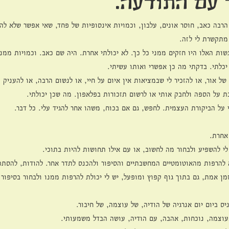
 עם התודעה.
הרבה כאב, חוסר אונים, עלבון, וכמויות אינסופיות של פחד, שאי אפשר שלא להא
תקשרת לי לזה. 
שות האלו היו חזקים ממני כל כך. לא יכולתי אחרת. היה שם כאב. וכמויות ממנו
כלתי. בדקתי מה כן אפשרי ואותו עשיתי. 
של אור, או להזכיר לי שבמציאות אין איום על חיי, או לנשום הרבה, או להעניק מ
ת על הספה ולחבק אותי או לרשום תזכורות בפלאפון. מה שכן יכולתי. 
ל הביקורת העצמית. לחפש, גם אם בכוח, משהו אחר להגיד עלי. כל דבר. 
אחרת.  
לי להשפיע ולבחור מה לחשוב, או עם אילו תחושות להיות בתוכי. 
ה להרפות מהאוטומטיים המחשבתיים והסיפור ולהכנס לתדר אחר. להודות, להסתכ
מן אמת, גם בתוך גוף קפוץ ומופעל, יש לי יכולת להרפות ממנו ולבחור בסיפור 
יס ביום יום אנרגיה של הודיה, של עוצמה, של חיבור. 
וצמה, נוכחות, אהבה, עם הודיה, עושה הבדל משמעותי. 