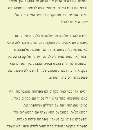
מחלות אם לא שואלים את הלמה עד הסוף? איך אפשר 
לרפא את נפש האדם כשמתייחסים לרשימה סימפטומים 
כאלו ואחרים ולא מתמקדים בסיפור האינדיבידואלי 
שהביא אותו לשם?
חייבת להגיד שלרגע מה שלמדתי בלבל אותי. כי אני 
בעבודה עם אנשים לא עוסקת באבחנות. מעבר לזה שאני 
לא מורשית לזה בשום צורה, אני חושבת שלאבחנות 
רבות (אך ממש ממש לא לכולם! יש לי חלוקה בראש בין 
תסמונות למחלות הנפש ובעיני ההבדל בין השניים הוא 
ענק. אולי בהזדמנות אכתוב על זה) השם לא משנה, מה 
שמשנה זה הסיפור. השורש. 
הגיעו אלי כבר כמה מקרים עם הפרעות מאובחנות, היו 
כאלו שחששתי מאד כי אין לי נסיון עם מקרים כאלו. 
כמובן שהנחתי זאת על השולחן ושיתפתי את 
המתאמנ/ת, כמובן גם התייעצתי עם המנטורים שלי 
ולפעמים אפילו עם נטאלי, מפתחת שיטת סאטיה. 
לפעמים ביקשתי אישור פסיכיאטר לוודא שאני לא אעשה 