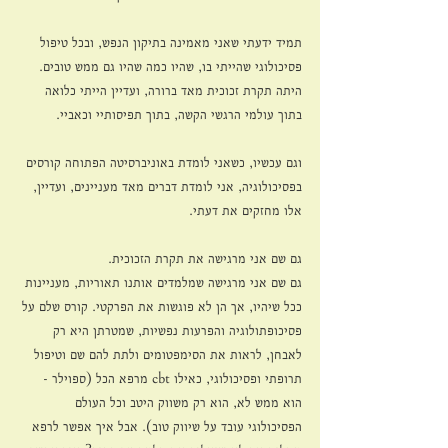
תמיד ידעתי שאני מאמינה בתיקון הנפש, ובכל טיפול 
פסיכולוגי שהייתי בו, שהיו כמה שהיו גם ממש טובים. 
היתה תקרת זכוכית מאד ברורה, ועדיין הייתי כלואה 
בתוך עולמי הרגשי הקשה, בתוך תפיסותיי וכאביי. 
וגם עכשיו, כשאני לומדת באוניברסיטה הפתוחה קורסים 
בפסיכולוגיה, אני לומדת דברים מאד מעניינים, ועדיין, 
אלו מחזקים את דעתי. 
גם שם אני מרגישה את תקרת הזכוכית.
גם שם אני מרגישה שמלמדים אותנו תאוריות, מעניינות 
ככל שיהיו, אך הן לא פוגשות את הפרקטי. קורס שלם על 
פסיכופתולוגיה והפרעות נפשיות, שמטרתן היא רק 
לאבחן, לראות את הסימפטומים ולתת להם שם וטיפול 
תרופתי ופסיכולוגי, כאילו cbt מרפא הכל (ספוילר - 
הוא ממש לא, הוא רק משווק היטב וכל העולם 
הפסיכולוגי עובד על שיווק טוב). אבל איך אפשר לרפא 