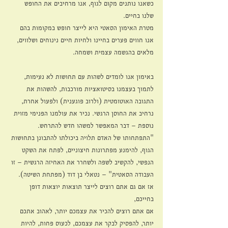
כשאנו נותנים מקום לגוף, אנו מרחיבים את החופש 
שלנו בחיים.
מטרת האימון הסאטי היא לייצר חופש במקומות בהם 
אנו חווים פערים בחיינו ולחיות חיים נינוחים ושלווים, 
מלאים בהגשמה עצמית ושמחה.
באימון אנו לומדים לשהות עם תחושות לא נעימות, 
לתמוך בעצמנו בסיטואציות מורכבות, להשהות את 
התגובה האוטומטית (ולרוב פוגענית) ולפעול אחרת, 
נרחיב את החוסן הרגשי. נכיר את עולמנו הפנימי מזוית 
נוספת – דבר המאפשר למשהו חדש להתרחש.
"התפתחותו של האדם תלויה ביכולתו להתבונן בתחושות 
הגוף, להימנע מפתרונות חיצוניים, לפתח את השקט 
הנפשי, להקשיב לשפה ולשחרר את האחיזה הרגשית – זו 
העבודה הסאטית" – נטאלי בן דוד (מפתחת השיטה).
אז אם גם אתם רוצים לייצר תוצאות יוצאות דופן 
בחייכם,
אם אתם רוצים להכיר את עצמכם יותר, לאהוב אתכם 
יותר, להפסיק לבקר את עצמכם, לכעוס פחות, להיות 