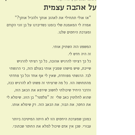
על אהבה עצמית
"אז אולי תתחילי את לאהוב אותך ולהכיל אותך?"
אמרה לי המאמנת שלי בזמנו כשדיברנו על בן זוגי הקודם 
ומערכת היחסים שלנו.
המשפט הזה השתיק אותי.
זה היה חדש לי.
כל כך רציתי להרגיש אהובה, כל כך רציתי להרגיש 
שייכת, שיש מישהו שמבין אותי בעולם הזה, כי הרגשתי 
לבד. הרגשתי מפוחדת, שאין לי אף אחד וכל כך פחדתי 
מהתחושה הזו. כל מה שרציתי זה פשוט לא להרגיש ככה, 
והדבר היחיד שיכולתי לחשוב שירפא את הכאב הזה, 
שהוא לחלוטין כאב שלי  זה "פלסטר" בן הזוג. שימלא לי 
את החסר, את הבור, את הכאב הזה. רק שימלא אותו.
כמובן שמערכת היחסים הזו לא היתה המיטיבה ביותר 
עבורי. שכן אין אדם שיכול למלא את החוסר שבתוכי.