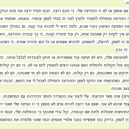
ה.
אם אעשן או לא זו התודעה שלי. כי הגוף רוצה. הגוף תמיד ירצה את מנת הניקו
ה התודעה מתחילה להסביר ולתרץ למה זה בסדר לעשן עכשיו. ובאמת, שמעתי את
את הפסקת העישון בעוד שבוע, ולמה כדאי לי לחכות עוד קצת. גם במהלך השבו
 איך לקחת רק שאכטה אחת, רק עוד סיגריה קטנה. כי כך עובדת התודעה, היא
ם זה לעשן, להיעלב, להאשים, להרגיש אשמים או כל רגש וחוויה אחרת. כי כשהגו
ה נכון.
אוטומט שלה, היא לא תראה עוד אפשרויות או תיתן לעובדות לבלבל אותה. זה
ים מול הקולות ולהחליט האם אנחנו רוצים להאמין להם או לא. כי הם רק קולות
זקים או משכנעים, הם רק קולות. הם לא האמת והם לא מי שאנחנו. הם לא מחל
יים, כשהרגשתי את הדחף לעשן והתודעה התחילה לאכול לי את הראש, הבנתי שזה
אב שנוכח.
תיים) שזה מאד תודעתי. עלי ליצור את ההפרדה וחוסר ההזדהות עם המחשבות. על
מי שהוא לא אני. שאם אני רוצה להיות אדם לא מעשן כי זו הגרסה שלי שאני יו
חושות שעולות ולתת שם קונטרה, קול נגדי שתומך בי ובהחלטה שלי, סנטר חזק
ן לעשן, בדיוק כמו שעשיתי בעבר אלפיי פעמים וכמו שאני מלמדת את המתאמנ