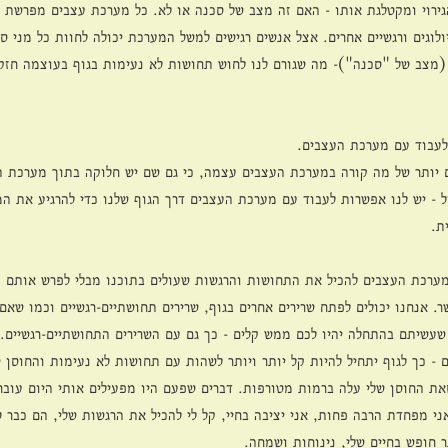
וי ומקטלגת אותו - האם זה מצב של סכנה או לא. כל מערכת עצבים מפרשת גיר
לוגים ורגשיים אחרים. אצל אנשים רגישים למשל המערכת יכולה לחוות כל מני ס
(מצב של "סכנה")- מה שגורם לנו לחוש תחושות לא נעימות בגוף בעוצמה חזקה
ם יותר של מה קורה במערכת העצבים עצמה, כי גם שם יש חלוקה בתוך מערכת 
 - יש לנו אפשרות לעבוד עם מערכת העצבים דרך הגוף שלנו כדי להרגיע את המ
ת. 
מערכת העצבים להכיל את התחושות והרגשות שעולים בתוכנו מבלי לפרש אותם 
. אנחנו יכולים לפתח שרירים אחרים בגוף, שרירים תחושתיים-רגשיים וכמו שאם
עשיתם בהתחלה יהיו לכם ממש קלים - כך גם עם השרירים התחושתיים-רגשיים. 
- כך לגוף יתחיל להיות קל יותר ויותר לשהות עם תחושות לא נעימות והחוסן ש
 החוסן שלי עלה ברמות מטורפות. דברים שפעם היו מפעילים אותי היום עוברים
י מפחדת הרבה פחות, אני יציבה בחיי, קל לי להכיל את הרגשות שלי, הם כבר ל
ר חופש בחיים שלי, נינוחות ושמחה. 