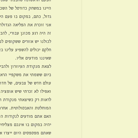
היינו במשחק כדורסל של השכב
גדול, כתם, במקום בו פעם היו
אני זוכרת את הפליאה הגדולה
זה היה רגע מכונן עבורי, להב
לכולנו יש אזורים ששקופים לנ
חלקם יכולים להשפיע עלינו ב
שאיננו מודעים אליו.
לצאת מנקודת העיוורון ולהבין
ביום ששמתי את משקפיי הראיה
עולם חדש של צבעים, של חדות
ואפילו לא זכרתי שיש אופציה 
לראות רק כשיצאתי מנקודת הע
המוחלטת והאבסולוטית. אחרת
האם אתם מודעים לנקודות העי
יהיה במקום בו אינכם מצליחים
שאתם מפספסים היום ייצרו את