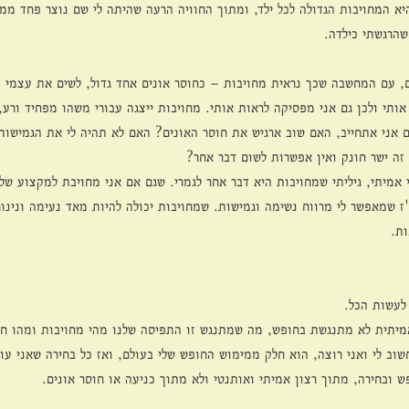
א המחויבות הגדולה לכל ילד, ומתוך החוויה הרעה שהיתה לי שם נוצר פחד ממח
שהרגשתי כילדה. 
, עם המחשבה שכך נראית מחויבות – כחוסר אונים אחד גדול, לשים את עצמי ו
ותי ולכן גם אני מפסיקה לראות אותי. מחויבות ייצגה עבורי משהו מפחיד ורע, 
 אני אתחייב, האם שוב ארגיש את חוסר האונים? האם לא תהיה לי את הגמישות
זה ישר חונק ואין אפשרות לשום דבר אחר? 
אמיתי, גיליתי שמחויבות היא דבר אחר לגמרי. שגם אם אני מחויבת למקצוע שלי
ו"ז שמאפשר לי מרווח נשימה וגמישות. שמחויבות יכולה להיות מאד נעימה ונינו
ות.
לעשות הכל. 
אמיתית לא מתנגשת בחופש, מה שמתנגש זו התפיסה שלנו מהי מחויבות ומהו ח
שוב לי ואני רוצה, הוא חלק ממימוש החופש שלי בעולם, ואז כל בחירה שאני עו
ש ובחירה, מתוך רצון אמיתי ואותנטי ולא מתוך כניעה או חוסר אונים. 