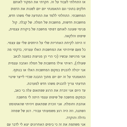
אז התחלתי לעבוד על זה. חקרתי את המקור לאותם 
חלקים בתוכי וגם התאמנתי יום יום לשנות את הדפוס 
המחשבתי. התחלתי ללמד את התודעה שלי משהו חדש, 
מחשבות חדשות, מחשבות של חמלה. של קבלה. קול 
פנימי שעונה לאותם דפוסי מחשבה של ביקורת עצמית, 
שיפוט והלקאה.
זו היתה לקיחת האחריות שלי על היחסים שלי עם עצמי. 
כל פעם שזיהיתי את המחשבות האלו עצרתי, בדקתי מה 
אני מרגישה עכשיו (כי הרי הן מגיעות כמענה לכאב 
שעולה), ראיתי אילו מחשבות של חמלה ואהבה עצמית 
אני יכולה להכניס במקום המחשבות האלו או בנוסף.
התאמנתי על זה יום יום מתוך ההבנה שכדי לייצר שינוי 
תודעתי צריך להכניס משהו חדש למערכת.
עד היום אני זוכרת את הרגע שפתאום עלה בי כאב, 
ובמקום מחשבה של שיפוט עצמי היתה לי מחשבה 
אוהבת וחומלת. אני זוכרת שפתאום זיהיתי שהאוטומט 
השתנה, וזה היה רגע משמעותי עבורי. רגע של שמחה 
גדולה והוקרה.
אני משתפת את זה כי בימים האחרונים יצא לי לדבר עם 