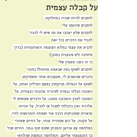
על קבלה עצמית
להסכים להיות שנויה במחלוקת.
להסכים שיכעסו עלי
להסכים שלא יאהבו את מה שיש לי להגיד
להגיד את הדברים בכל זאת
להביע את עצמי במלוא העוצמה והאותנטיות (בדרך 
מיטיבה ולא פוגענית כמובן)
כי זה האני מאמין שלי
להסכים לשתף במה שבאמת מתחולל בתוכי
בדברים שכואבים לי, מעצבנים אותי ומעסיקים.
לשתף על הגמילה מניקוטין בפעם המיליון ואחת, על 
האהבה הבלתי נגמרת לסיגריה אהובתי הנצחית, על 
האהבה לארץ והאכזבה ממנה, על הדברים שעושים לי 
אלרגיה ואין ביכולתי לסבול או להכיל, על חוויות 
מוארות שמכניסות הרבה אור ושמחה והתרגשות לחיי, 
על תקווה, על הים שמחייה אותי, על החיים שאחרי 
המלחמה עם איראן והמבחן שסוף סוף נגמר, החיים שכל 
כך התגעגעתי אליהם. והמלחמה הנוספת שהלוואי 