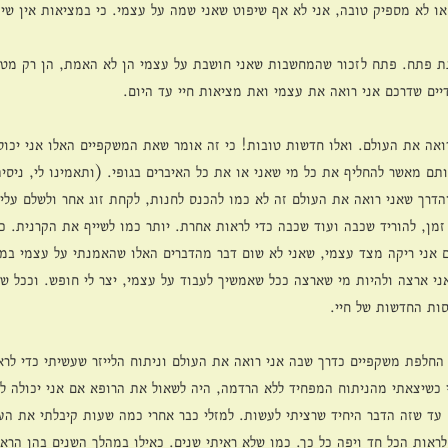
או לא מספיק טובה, אני לא אף שיפוט שאני שמה על עצמי. כי במציאות אין שי
ת פתח. פתח לזכור שהמחשבות שאני חושבת על עצמי הן לא האמת, הן רק מטענ
יים שדרכם אני רואה את עצמי ואת מציאות חיי עד היום. 
ואה את העולם. ואלו חדשות טובות! כי זה אומר שאת המשקפיים האלו אני יכול
תם מאשר להחליף את כל מי שאני או את כל האיברים בגופי. (ותאמינו לי, ניסית
הדרך שאני רואה את העולם זה לא כמו להכנס לחנות, לקחת זוג אחר ולשלם עליו
ן, להוריד שכבה ועוד שכבה כדי לראות אחרת. יותר כמו לשייף את הקרנית. כן,
 אני ריקה מצד עצמי, שאני לא שום דבר מהדברים האלו שהאמנתי על עצמי במה
ני ארצה ולהיות מי שארצה ככל שאמשיך לעבוד על עצמי, יצר לי חופש. וככל ש
סות החדשות של חיי. 
החלפת משקפיים כדרך שבה אני רואה את העולם וניתוח הלייזר שעשיתי כדי לראו
כשיצאתי מהניתוח המפחיד ללא הרדמה, היה לשאול את הרופא אם אני יכולה לבכ
עד שזה הדבר היחיד שרציתי לעשות. למזלי כבר אחרי כמה שעות קיבלתי את העינ
לראות הכל חד ויפה כל כך. כמו שלא ראיתי שנים. כאילו במהלך השנים בהן הרא