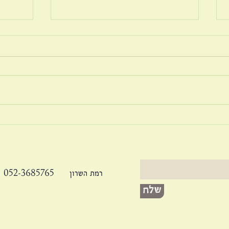
בריונ
על פשרה בזוגיות
052-3685765 רמת השרון
שלח