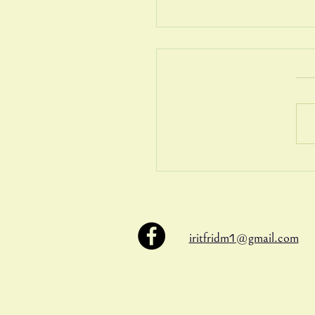
ות ברשת
1
iritfridm
@gmail.com