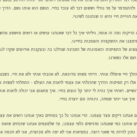
ולהתמרמר על מר גורלי וששום דבר לא עובד בחיי. הגשם הוא אותו גשם. הדרך ש
 חוויית חיי והיא זו שנתונה לשינוי.
 הריקות ומה זה אומר, גיליתי איך כל דבר שאנחנו עושים או רואים מושפע מהש
אימצנו את ההשקפות והאמנות בחיינו. 
פוע של התפיסות והאמונות של הסביבה שגדלנו בה ובעקבות אירועים שקרו לנו 
עם אלו נשארנו. 
ך חיי אימללו אותי. הייתי פשוט מדוכאת. לא אהבתי אותי ולא את חיי. כשבגר
אלו רק תפיסות והדרך שהרגלתי את עצמי לראות את העולם - התחלתי לעשות עב
שיים. ראיתי איך נהיה לי יותר קל ונעים בחיי. איך פתאום אני יכולה לראות אות
איך אני יותר שמחה, נינוחה וגם יוצרת בחיי. 
 אנחנו ריקים מצד עצמנו. הרי אנחנו כל כך בטוחים באיך אנחנו רואים את עצמ
ים אותנו כפי שאנחנו מרגישים כלפי עצמנו, עד שלפעמים אנחנו שוכחים שזאת 
 נתון להיות מי שאני רוצה. במציאות אני לא יפה ולא מכוערת, אני לא חכמה או