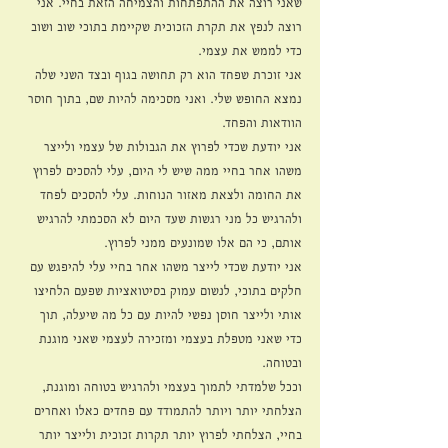
שאני רוצה את ההתפתחות והצמיחה הזאת בחיי. אני 
רוצה לנפץ את תקרת הזכוכית שקיימת בתוכי שוב ושוב 
כדי לממש את עצמי. 
אני זוכרת שפחד הוא רק תחושה בגוף ובצד השני שלה 
נמצא החופש שלי. ואני מסכימה להיות שם, בתוך חוסר 
הוודאות והפחד. 
אני יודעת שכדי לפרוץ את הגבולות של עצמי ולייצר 
משהו אחר בחיי ממה שיש לי היום, עלי להסכים לפרוץ 
את החומה ולצאת מאזור הנוחות. עלי להסכים לפחד 
ולהרגיש כל מני רגשות שעד היום לא הסכמתי להרגיש 
אותם, כי הם אלו שמונעים ממני לפרוץ. 
אני יודעת שכדי לייצר משהו אחר בחיי עלי להיפגש עם 
חלקים בתוכי, לנשום עמוק בסיטואציות שפעם הלחיצו 
אותי ולייצר חוסן נפשי להיות עם כל מה שיעלה, תוך 
כדי שאני מטפלת בעצמי ומזכירה לעצמי שאני מוגנת 
ובטוחה. 
וככל שלמדתי לתמוך בעצמי ולהרגיש בטוחה ומוגנת, 
הצלחתי יותר ויותר להתמודד עם פחדים כאלו ואחרים 
בחיי, הצלחתי לפרוץ יותר תקרות זכוכית ולייצר יותר 