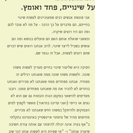
על שינויים, פחד ואומץ.
אני פוגשת אנשים רבים שמעוניינים לעשות שינוי 
בחייהם, הם מדברים על כך הרבה - על מה לא עובד להם 
ומה הם היו רוצים שיקרה.
וכשאני שואלת אותם האם הם פועלים בנושא ומה הם 
עושים בשביל לייצר שינוי, לרוב אנחנו רואים שיש דברים 
שהם רוצים לעשות, אבל זה נגמר שם.
הסיבה היא שליצור שינוי בחיים מצריך לעשות משהו 
שונה. ולעשות משהו שונה ממה שאנחנו רגילים זה 
מפחיד. אנחנו מפחדים ממה שאנחנו לא מכירים ואנחנו 
בוחרים לא להכיר את מה שאנחנו מפחדים ממנו. רובנו 
מעדיפים להישאר במקום הנוח והבטוח גם אם הוא לא 
נעים או כייפי (ואני עדינה בתיאור) מאשר לקפוץ למים 
העמוקים ולהיתקל במשהו חדש שאנחנו לא מכירים.
מחיפוש מהיר של ציטוטי איינשטיין באינטרנט נתקלתי 
ב"אף בעיה אינה יכולה להיפתר עם אותה צורת חשיבה 
שיצרה אותה" ו- "אי שפיות היא לעשות אותו דבר שוב 