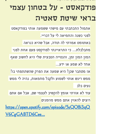
פודקאסט - על בטחון עצמי
בראי שיטת סאטיה
אתמול התכתבתי עם מישהי ששמעה אותי בפודקאסט 
לפני כשנה והחמיאה לי על דבריי.
באוטומט אמרתי לה תודה, אבל שהיא כנראה 
מתבלבלת... כי התראיינתי לפודקסט פעם אחת לפני 
המון המון זמן, והנטייה הטבעית שלי היא לחשוב שאף 
אחד לא שמע או ידע...
אז מסתבר שכן! היא שמעה את הפרק שהשתתפתי בו!
ממש ריגש אותי לשמוע ולקבל מחמאות, נהיה לי ממש 
נעים בלב   
עוד לא אזרתי אומץ להקשיב לעצמי שם, אבל אם אתם 
רוצים להאזין אתם ממש מוזמנים
https://open.spotify.com/episode/5sQO8i3qQ
V6CgGABTD6Cee
...