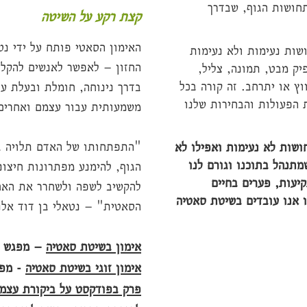
חושות הגוף, שבדרך
קצת רקע על השיטה
האימון הסאטי פותח על ידי נט
שות נעימות ולא נעימות
החזון – לאפשר לאנשים להקל 
יק מבט, תמונה, צליל,
וץ או יתרחב. זה קורה בכל
בדרך נינוחה, חומלת ובעלת ער
 הפעולות והבחירות שלנו
משמעותית עבור עצמם ואחרים
"התפתחותו של האדם תלויה ב
ושות לא נעימות ואפילו לא
תנהל בתוכנו וגורם לנו
הגוף,
להימנע מפתרונות חיצונ
יעות, פערים בחיים
להקשיב לשפה ולשחרר את האחי
ו אנו עובדים בשיטת סאטיה
הסאטית" – נטאלי בן דוד אלנ
אימון בשיטת סאטיה
– מפגש ב
אימון זוגי בשיטת סאטיה
- מפג
​פרק בפודקסט על ביקורת עצמ