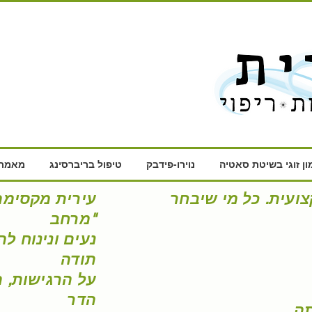
ון זוגי בשיטת סאטיה
נוירו-פידבק
טיפול בריברסינג
מאמרי
צועית. כל מי שיבחר
עירית מקסימה
מרחב"
נעים ונינוח ל
תוד
ה
על הרגישות, ה
הדר