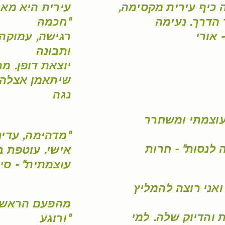
הדרך. נעימה
חכמה"
 אורי
רגישה, עמוקה,
ותבונה
יוצאת דופן. מ
שיתאמן אצלה.
נגה
 עוצמתי ומשחרר
מדהימה, עדינה וקשובה מאד למרחב"
 לנסות" - חרות
אישי. עוטפת ב
עוצמתית"
- סיו
ואני רוצה להמליץ
מהפעם הראשונ
 והדיוק שלה. למי
ורוגע"