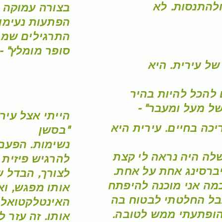
להתנסות. לא
בצורה עמוקה 
הפתעות נעימו
התרגילים שמתח
סופר מומלץ" - 
ל עירית. היא
 להכל להיות בהיר
של מעל ומעבר" -
הייתי אצל עיר
כה בחיים. עירית היא
בסשן"
נשימות. הפעם
לה היה נראה לי קצת
להרגיש פיזית 
ברסינג אחת על אחת.
לצורך, הבדל 
מה אני מוכנה להיפתח
אותו מפגש, וא
אבל החלטתי לבטוח בה
האינטלקטואלי,
 הופתעתי ממש לטובה.
אותו. זה עזר 