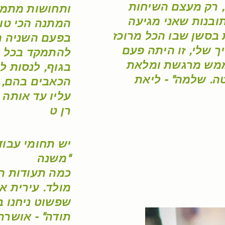
, רק מעצם השיחות
ותחושות מתמש
תובנות שאני מגיעה
המתנה הכי טוב
 בסשן שבו הכל מרוכז
בפעם השניה ה
ך שלי, זו היתה פעם
להתמקד בכל מנ
 ממש מרגשת ומלאת
בגוף, לנסות ל
ה. שלמה" - ליאת
הכאבים בהם, 
עליו עד אותה 
רן ט
יש תחומי עבו
משנה"
כמה תעודות ה
מולד. עירית 
שפשוט ניחנו ב
תודה" - אושרת