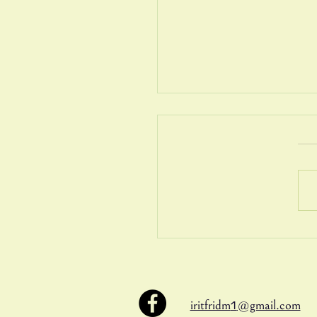
ות ברשת
1
iritfridm
@gmail.com