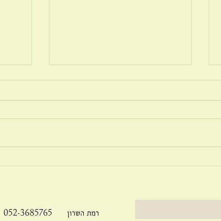
בריונ
על פשרה בזוגיות
052-3685765 רמת השרון