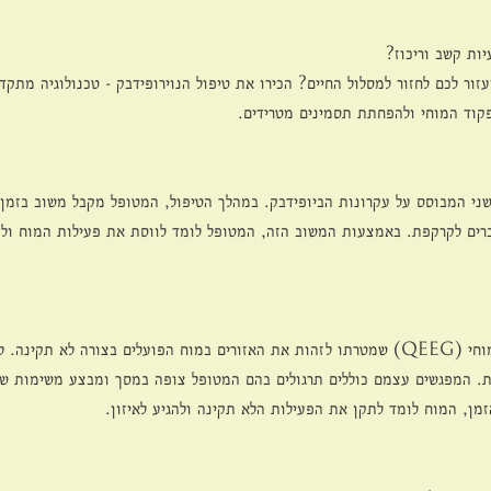
יות קשב וריכוז?
זור לכם לחזור למסלול החיים? הכירו את טיפול הנוירופידבק - טכנולוגיה מתק
קוד המוחי ולהפחתת תסמינים מטרידים.
לשני המבוסס על עקרונות הביופידבק. במהלך הטיפול, המטופל מקבל משוב בזמן
רים לקרקפת. באמצעות המשוב הזה, המטופל לומד לווסת את פעילות המוח ולהשי
בטיפול הראשון, נערך מיפוי מוחי (QEEG) שמטרתו לזהות את האזורים במוח הפועלים בצורה לא 
ית. המפגשים עצמם כוללים תרגולים בהם המטופל צופה במסך ומבצע משימות שו
מן, המוח לומד לתקן את הפעילות הלא תקינה ולהגיע לאיזון.