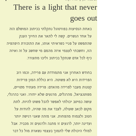
There is a light that never
goes out
באחת הנסיעות בפורטוגל נתקלתי בכיתוב המושלם הזה 
על אחד הגשרים. קשה לי לתאר את החיוך הענק 
שהתפשט על פניי כשראיתי אותו, את התזכורת היפהפיה 
הזו, וחשבתי לעצמי איזה מהמם מי שחשב על זה ואיזה 
כיף לכל אדם שנתקל בכיתוב וליבו מתעורר.
בחודש האחרון אני מתמודדת עם פרידה, וכמו רוב 
הפרידות היא לא פשוטה. היא כוללת המון פרידות 
קטנות מעבר לפרידה מהאדם: פרידה מעתיד מסויים, 
מפוטנציאל, מהרגלים, מרגעים שלא יחזרו. ואני כהרגלי, 
עושה כמיטב יכולתי לאפשר להכל פשוט להיות. לתת 
מקום לכאב שעולה, לעבד את מה שהיה, להודות על 
הטוב ולצמוח מהפחות. אני מזהה שאני רגישה יותר 
ועדינה יותר, לרגעים זו מתנה ולרגעים זה מכביד. אבל 
למזלי היכולת שלי לתמוך בעצמי נשארת מול כל דבר 