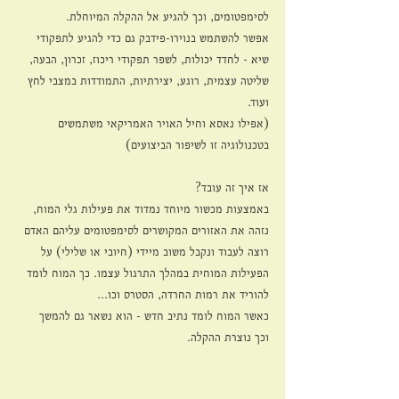
לסימפטומים, וכך להגיע אל ההקלה המיוחלת. 
אפשר להשתמש בנוירו-פידבק גם כדי להגיע לתפקודי 
שיא - לחדד יכולות, לשפר תפקודי ריכוז, זכרון, הבעה, 
שליטה עצמית, רוגע, יצירתיות, התמודדות במצבי לחץ 
ועוד.
(אפילו נאסא וחיל האויר האמריקאי משתמשים 
בטכנולוגיה זו לשיפור הביצועים)
אז איך זה עובד?
באמצעות מכשור מיוחד נמדוד את פעילות גלי המוח, 
נזהה את האזורים המקושרים לסימפטומים עליהם האדם 
רוצה לעבוד ונקבל משוב מיידי (חיובי או שלילי) על 
הפעילות המוחית במהלך התרגול עצמו. כך המוח לומד 
להוריד את רמות החרדה, הסטרס וכו...
כאשר המוח לומד נתיב חדש - הוא נשאר גם להמשך
וכך נוצרת ההקלה.