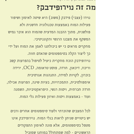
מה זה נוירופידבק?
נוירו (עצבי) פידבק (משוב) היא שיטה לאימון ושיפור 
פעילות המוח באמצעות טכנולוגיה חדשנית ולא 
פולשנית, מתוך ההבנה המדעית שהמוח הוא איבר גמיש 
המשקף את מצבנו הרגשי והקוגניטיבי. 
מחקרים מראים כי יש ביכולתנו לאמן את המוח ועל ידי 
כך ליצור הקלה בסימפטומים שהאדם חווה.
נוירופידבק הוכח מחקרית כיעיל לטיפול בהפרעות קשב 
וריכוז, דיכאון, חרדה, פוסט טראומה, OCD, ירידה 
בזכרון, לקויות למידה, התנהגות אגרסיבית 
אימפולסיבית, התמכרויות, בעיות שינה, הפרעות אכילה, 
חרדה חברתית, ויסות רגשי, היפראקטיביות, השמנה 
ועוד - באמצעות ויסות ואיזון פעילות גלי המוח.
לכל המצבים שהזכרתי ולעוד סימפטומים אחרים ורבים 
יש ביטויים שניתן לראות בגלי המוח. נוירופידבק אינו 
מטפל בסימפטומים, אלא פונה לאימון התפקודים 
הראשוניים - למה שמתחולל במוחנו שמוביל 